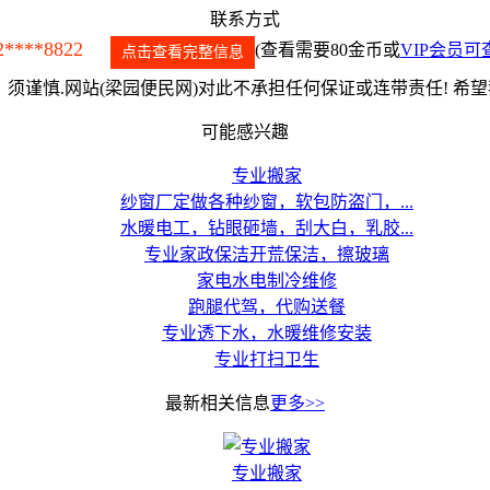
联系方式
2****8822
(查看需要80金币或
VIP会员可
点击查看完整信息
须谨慎.网站(梁园便民网)对此不承担任何保证或连带责任! 希
可能感兴趣
专业搬家
纱窗厂定做各种纱窗，软包防盗门，...
水暖电工，钻眼砸墙，刮大白，乳胶...
专业家政保洁开荒保洁，擦玻璃
家电水电制冷维修
跑腿代驾，代购送餐
专业透下水，水暖维修安装
专业打扫卫生
最新相关信息
更多>>
专业搬家